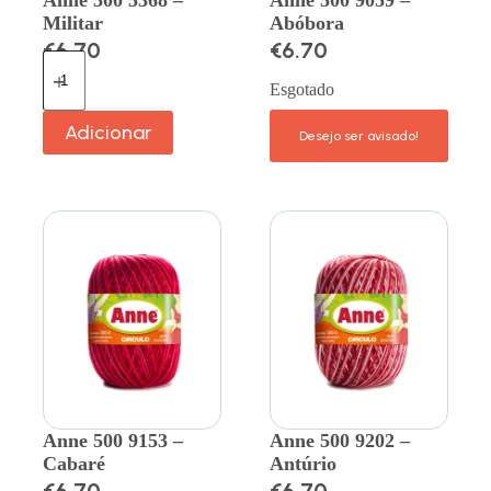
Anne 500 5368 –
Anne 500 9059 –
Militar
Abóbora
€
6.70
€
6.70
Esgotado
Adicionar
Anne 500 9153 –
Anne 500 9202 –
Cabaré
Antúrio