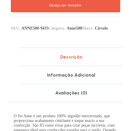
SKU:
ANNE500-9435
Categoria:
Anne500
Marca:
Círculo
Descrição
Informação Adicional
Avaliações (0)
O fio Anne é um produto 100% algodão mercerizado, que
proporciona acabamento cintilante e toque macio a sua
confecção. São 83 cores vivas para criar peças incríveis, com
espessura ideal para confecções vazadas para o verão. Quando