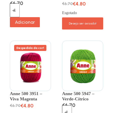
€
6.70
€
4.80
€
6.70
Esgotado
Adicionar
Despedida da cor!
Anne 500 3951 –
Anne 500 5947 –
Viva Magenta
Verde-Cítrico
€
6.70
€
4.80
€
6.70