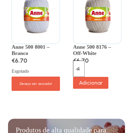
Anne 500 8001 –
Anne 500 8176 –
Branco
Off-White
€
6.70
€
6.70
Esgotado
Adicionar
Produtos de alta qualidade para