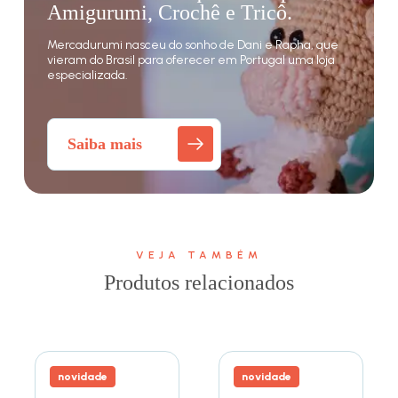
Amigurumi, Crochê e Tricô.
Mercadurumi nasceu do sonho de Dani e Rapha, que
vieram do Brasil para oferecer em Portugal uma loja
especializada.
Saiba mais
VEJA TAMBÉM
Produtos relacionados
novidade
novidade