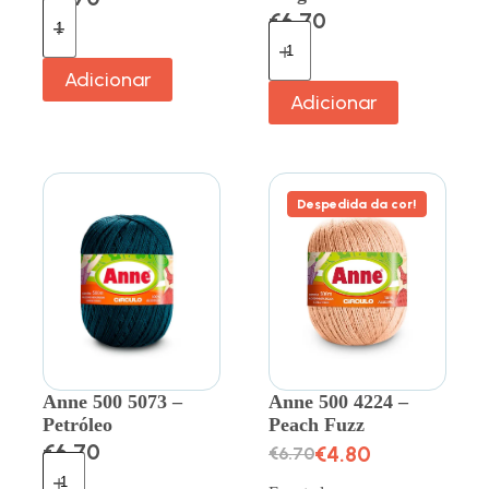
€
6.70
Adicionar
Adicionar
Despedida da cor!
Anne 500 5073 –
Anne 500 4224 –
Petróleo
Peach Fuzz
€
6.70
€
4.80
€
6.70