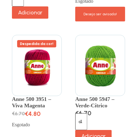
Esgotado
Adicionar
Despedida da cor!
Anne 500 3951 –
Anne 500 5947 –
Viva Magenta
Verde-Cítrico
€
6.70
€
4.80
€
6.70
Esgotado
Adicionar