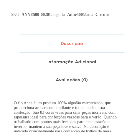
SKU:
ANNE500-0020
Categoria:
Anne500
Marca:
Círculo
Descrição
Informação Adicional
Avaliações (0)
O fio Anne é um produto 100% algodão mercerizado, que
proporciona acabamento cintilante e toque macio a sua
confecção. São 83 cores vivas para criar peças incríveis, com
espessura ideal para confecções vazadas para o verão. Quando
trabalhado com pontos mais fechados para meia estação e
inverno, mantém a sua peça leve e suave. Na decoração é
indicado principalmente para confecção de trilhos de mesa,