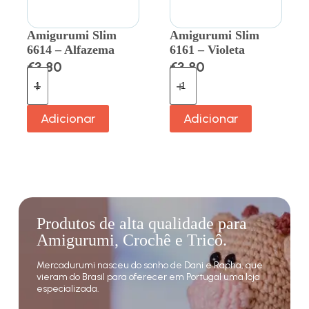
Amigurumi Slim
Amigurumi Slim
6614 – Alfazema
6161 – Violeta
€
3.80
€
3.80
Adicionar
Adicionar
Produtos de alta qualidade para
Amigurumi, Crochê e Tricô.
Mercadurumi nasceu do sonho de Dani e Rapha, que
vieram do Brasil para oferecer em Portugal uma loja
especializada.