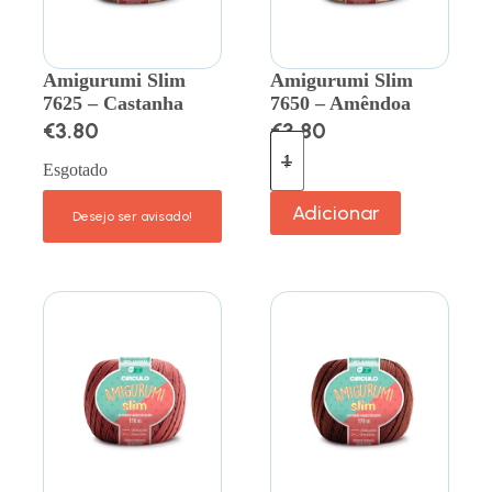
Amigurumi Slim
Amigurumi Slim
7625 – Castanha
7650 – Amêndoa
€
3.80
€
3.80
Esgotado
Adicionar