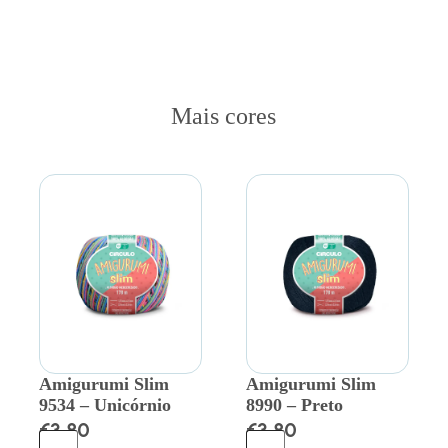
Mais cores
Amigurumi Slim
Amigurumi Slim
9534 – Unicórnio
8990 – Preto
€
3.80
€
3.80