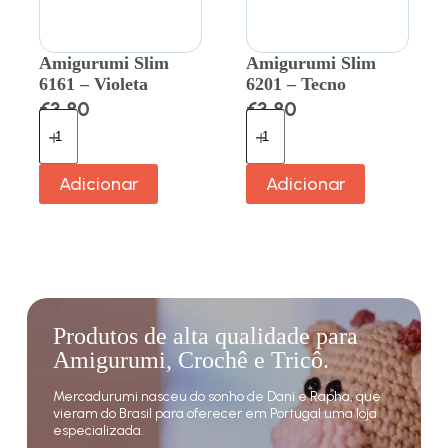
Amigurumi Slim
Amigurumi Slim
6161 – Violeta
6201 – Tecno
€
3.80
€
3.80
Adicionar
Adicionar
Produtos de alta qualidade para
Amigurumi, Crochê e Tricô.
Mercadurumi nasceu do sonho de Dani e Rapha, que
vieram do Brasil para oferecer em Portugal uma loja
especializada.