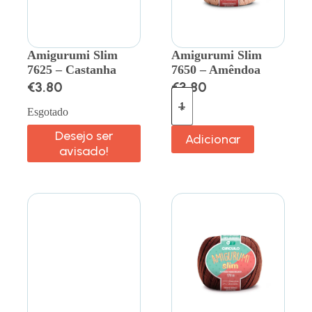
Amigurumi Slim
Amigurumi Slim
7625 – Castanha
7650 – Amêndoa
€
3.80
€
3.80
Esgotado
Desejo ser
Adicionar
avisado!