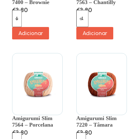
7400 – Brownie
7563 – Chantilly
€
3.80
€
3.80
Adicionar
Adicionar
Amigurumi Slim
Amigurumi Slim
7564 – Porcelana
7220 – Tâmara
€
3.80
€
3.80