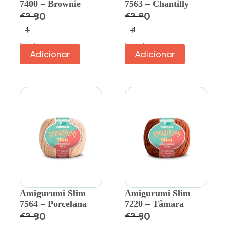
7400 – Brownie
7563 – Chantilly
€
3.80
€
3.80
Adicionar
Adicionar
Amigurumi Slim
Amigurumi Slim
7564 – Porcelana
7220 – Tâmara
€
3.80
€
3.80