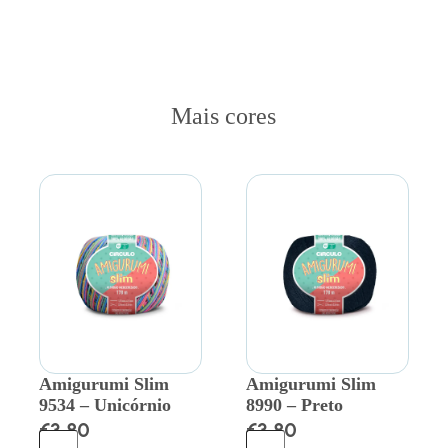
Mais cores
Amigurumi Slim
Amigurumi Slim
9534 – Unicórnio
8990 – Preto
€
3.80
€
3.80