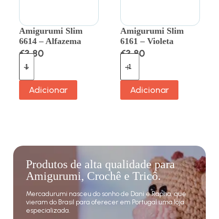
Amigurumi Slim
Amigurumi Slim
6614 – Alfazema
6161 – Violeta
€
3.80
€
3.80
Adicionar
Adicionar
Produtos de alta qualidade para
Amigurumi, Crochê e Tricô.
Mercadurumi nasceu do sonho de Dani e Rapha, que
vieram do Brasil para oferecer em Portugal uma loja
especializada.