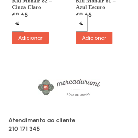
Kid Mohair 82 –
Kid Mohair 81 –
Cinza Claro
Azul Escuro
€
9.65
€
9.65
Adicionar
Adicionar
Atendimento ao cliente
210 171 345