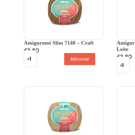
Amigurumi Slim 7148 – Craft
Amiguru
Leite
€
3.80
€
3.80
Adicionar