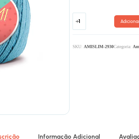
Adiciona
SKU:
AMISLIM-2930
Categoria:
Am
scrição
Informação Adicional
Avalia