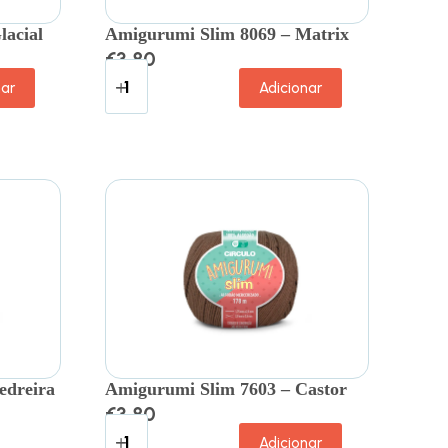
lacial
Amigurumi Slim 8069 – Matrix
€
3.80
nar
Adicionar
edreira
Amigurumi Slim 7603 – Castor
€
3.80
Adicionar