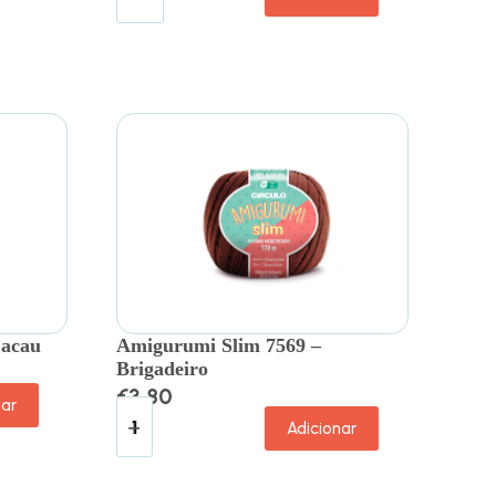
Cacau
Amigurumi Slim 7569 –
Brigadeiro
€
3.80
nar
Adicionar