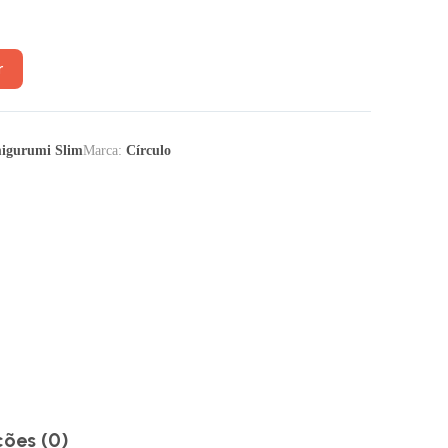
r
igurumi Slim
Marca:
Círculo
ções (0)