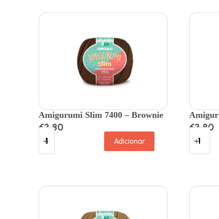
Amigurumi Slim 7400 – Brownie
Amiguru
€
3.80
€
3.80
Adicionar