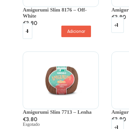
Amigurumi Slim 8176 – Off-
Amiguru
White
€
3.80
€
3.80
Adicionar
Amigurumi Slim 7713 – Lenha
Amigur
€
3.80
€
3.80
Esgotado