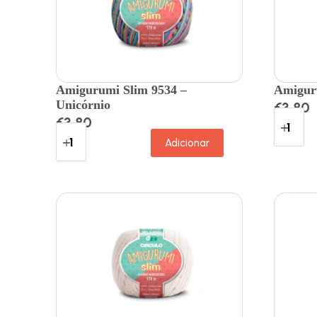
Amigurumi Slim 9534 –
Amiguru
Unicórnio
€
3.80
€
3.80
Adicionar