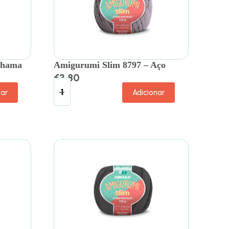
Lhama
Amigurumi Slim 8797 – Aço
€
3.80
nar
Adicionar