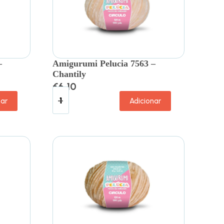
–
Amigurumi Pelucia 7563 –
Chantily
€
6.10
nar
Adicionar