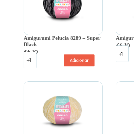
Amigurumi Pelucia 8289 – Super
Amiguru
Black
€
6.10
€
6.10
Adicionar