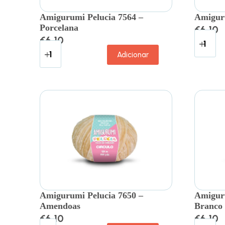
Amigurumi Pelucia 7564 –
Amiguru
Porcelana
€
6.10
€
6.10
Adicionar
Amigurumi Pelucia 7650 –
Amiguru
Amendoas
Branco
€
6.10
€
6.10