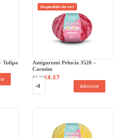
Despedida da cor!
 Tulipa
Amigurumi Pelucia 3528 –
Carmim
€
4.57
€
6.10
nar
Adicionar