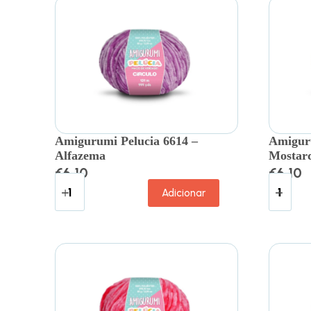
Amigurumi Pelucia 6614 –
Amiguru
Alfazema
Mostar
€
6.10
€
6.10
Adicionar