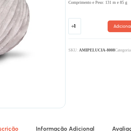
Comprimento e Peso: 131 m e 85 g
Adiciona
SKU:
AMIPELUCIA-8008
Categori
scrição
Informação Adicional
Avalia