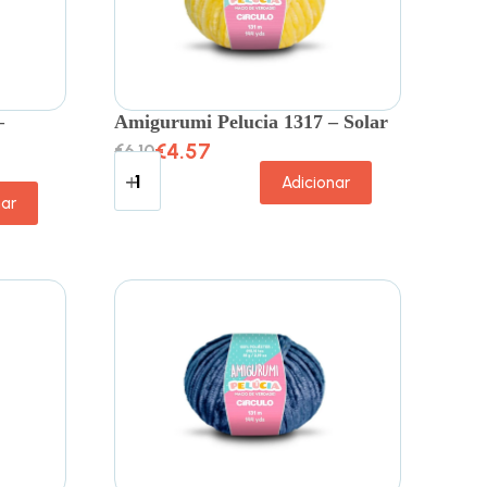
–
Amigurumi Pelucia 1317 – Solar
€
4.57
€
6.10
Adicionar
nar