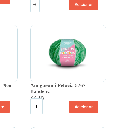
Adicionar
– Neo
Amigurumi Pelucia 5767 –
Bandeira
€
6.10
nar
Adicionar