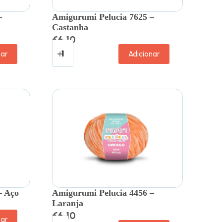
–
Amigurumi Pelucia 7625 –
Castanha
€
6.10
nar
Adicionar
– Aço
Amigurumi Pelucia 4456 –
Laranja
€
6.10
nar