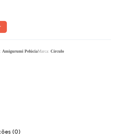
r
a:
Amigurumi Pelúcia
Marca:
Círculo
ções (0)