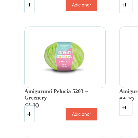
Adicionar
Amigurumi Pelucia 5203 –
Amiguru
Greenery
€
6.10
€
6.10
Adicionar