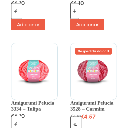
€
6.10
€
6.10
Adicionar
Adicionar
Despedida da cor!
Amigurumi Pelucia
Amigurumi Pelucia
3334 – Tulipa
3528 – Carmim
€
6.10
€
4.57
€
6.10