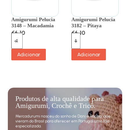
Amigurumi Pelucia
Amigurumi Pelucia
3148 – Macadamia
3182 – Pitaya
€
6.10
€
6.10
Adicionar
Adicionar
Produtos de alta qualidade para
Amigurumi, Crochê e Tricô.
Mercadurumi nasceu do sonho de Dani e Rapha, que
vieram do Brasil para oferecer em Portugal uma loja
especializada.