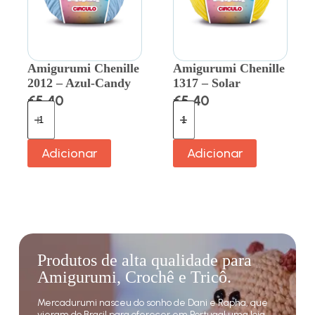
Amigurumi Chenille
Amigurumi Chenille
2012 – Azul-Candy
1317 – Solar
€
5.40
€
5.40
Adicionar
Adicionar
Produtos de alta qualidade para
Amigurumi, Crochê e Tricô.
Mercadurumi nasceu do sonho de Dani e Rapha, que
vieram do Brasil para oferecer em Portugal uma loja