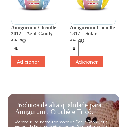
Amigurumi Chenille
Amigurumi Chenille
2012 – Azul-Candy
1317 – Solar
€
5.40
€
5.40
Adicionar
Adicionar
Produtos de alta qualidade para
Amigurumi, Crochê e Tricô.
Mercadurumi nasceu do sonho de Dani e Rapha, que
vieram do Brasil para oferecer em Portugal uma loja