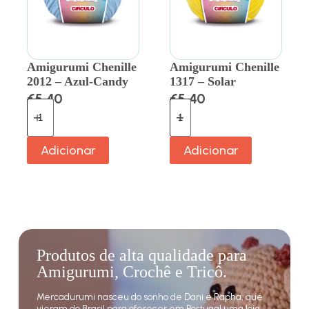
Amigurumi Chenille
Amigurumi Chenille
2012 – Azul-Candy
1317 – Solar
€
5.40
€
5.40
Adicionar
Adicionar
Produtos de alta qualidade para
Amigurumi, Crochê e Tricô.
Mercadurumi nasceu do sonho de Dani e Rapha, que
vieram do Brasil para oferecer em Portugal uma loja