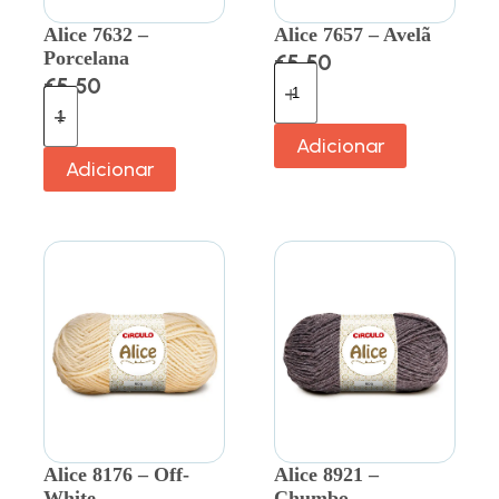
Alice 7632 –
Alice 7657 – Avelã
Porcelana
€
5.50
€
5.50
Adicionar
Adicionar
Alice 8176 – Off-
Alice 8921 –
White
Chumbo