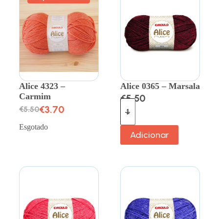
Alice 4323 –
Alice 0365 – Marsala
Carmim
€
5.50
€
3.70
€
5.50
Esgotado
Adicionar