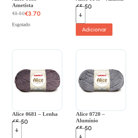
Ametista
€
5.50
€
3.70
€
5.50
Esgotado
Adicionar
Alice 0681 – Lenha
Alice 0720 –
Alumínio
€
5.50
€
5.50