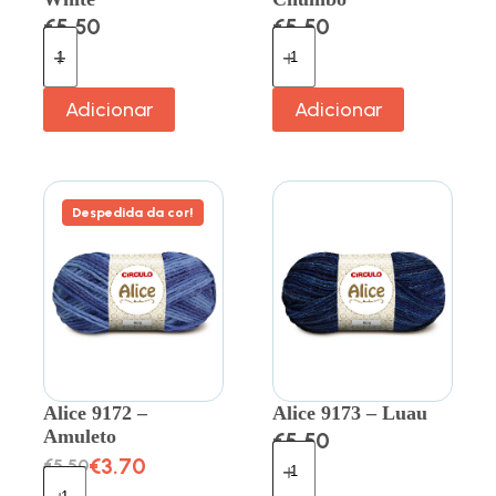
€
5.50
€
5.50
Adicionar
Adicionar
Despedida da cor!
Alice 9172 –
Alice 9173 – Luau
Amuleto
€
5.50
€
3.70
€
5.50