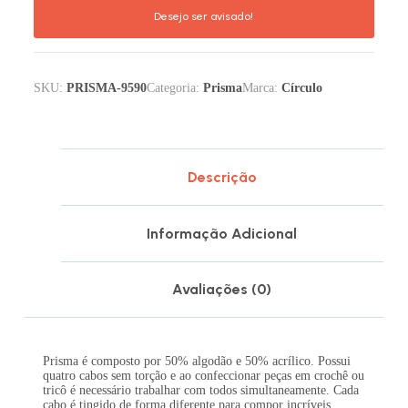
SKU:
PRISMA-9590
Categoria:
Prisma
Marca:
Círculo
Descrição
Informação Adicional
Avaliações (0)
Prisma é composto por 50% algodão e 50% acrílico. Possui
quatro cabos sem torção e ao confeccionar peças em crochê ou
tricô é necessário trabalhar com todos simultaneamente. Cada
cabo é tingido de forma diferente para compor incríveis