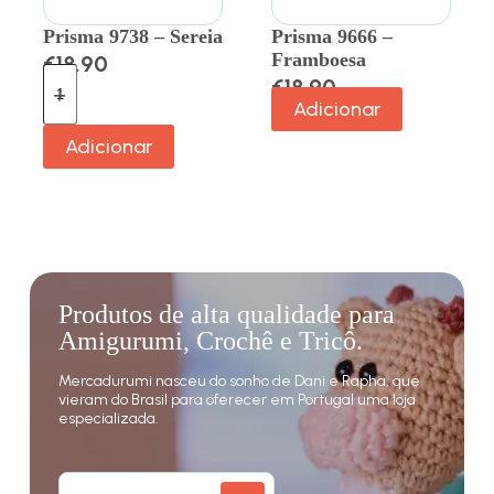
Prisma 9738 – Sereia
Prisma 9666 –
Framboesa
€
18.90
€
18.90
Adicionar
Adicionar
Produtos de alta qualidade para
Amigurumi, Crochê e Tricô.
Mercadurumi nasceu do sonho de Dani e Rapha, que
vieram do Brasil para oferecer em Portugal uma loja
especializada.