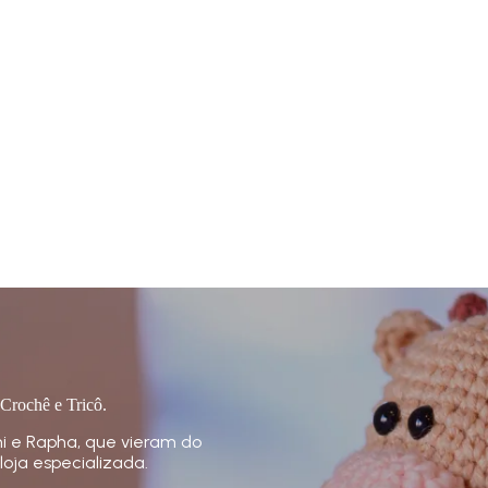
 Crochê e Tricô.
i e Rapha, que vieram do
loja especializada.