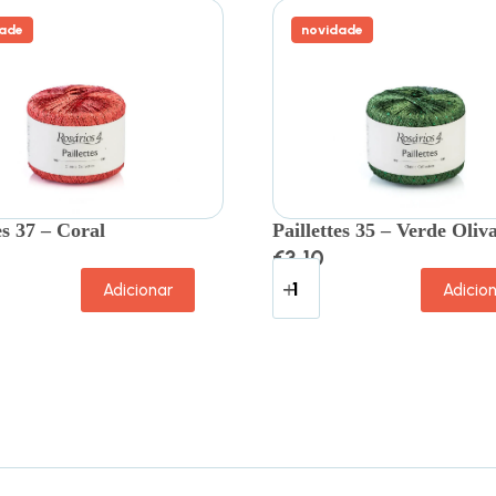
ade
novidade
es 37 – Coral
Paillettes 35 – Verde Oliv
€
3.10
Adicionar
Adicio