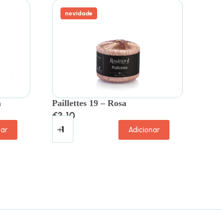
novidade
a
Paillettes 19 – Rosa
€
3.10
nar
Adicionar