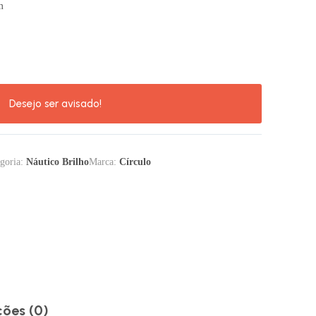
m
goria:
Náutico Brilho
Marca:
Círculo
ções (0)