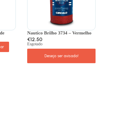
rde
Nautico Brilho 3734 – Vermelho
€
12.50
Esgotado
nar