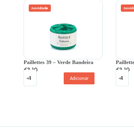
novidade
novid
Paillettes 39 – Verde Bandeira
Paillett
€
3.10
€
3.10
Adicionar