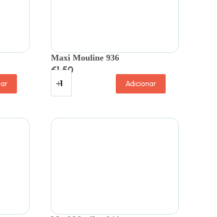
Maxi Mouline 936
€
1.50
nar
Adicionar