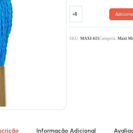
Adiciona
SKU:
MAXI-615
Categoria:
Maxi Mo
scrição
Informação Adicional
Avalia