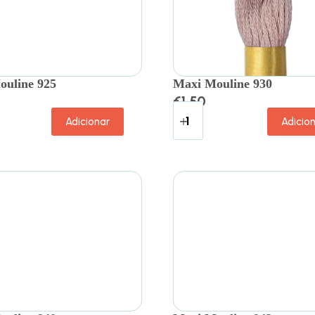
ouline 925
Maxi Mouline 930
€
1.50
Adicionar
Adicio