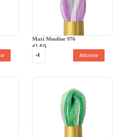
Maxi Mouline 976
€
1.50
nar
Adicionar