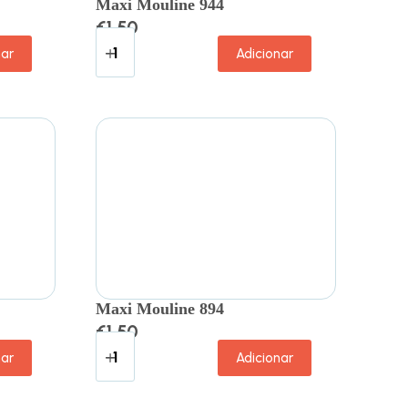
Maxi Mouline 944
€
1.50
nar
Adicionar
Maxi Mouline 894
€
1.50
nar
Adicionar