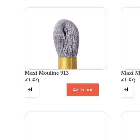
Maxi Mouline 913
Maxi M
€
1.50
€
1.50
Adicionar