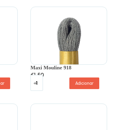
Maxi Mouline 918
€
1.50
nar
Adicionar