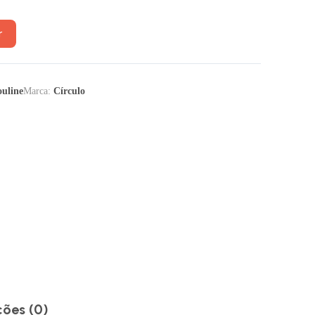
r
uline
Marca:
Círculo
ções (0)