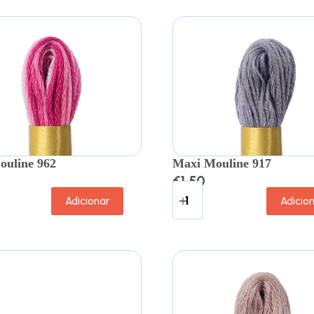
ouline 962
Maxi Mouline 917
€
1.50
Adicionar
Adicio