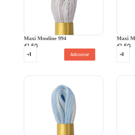
Maxi Mouline 994
Maxi M
€
1.50
€
1.50
Adicionar