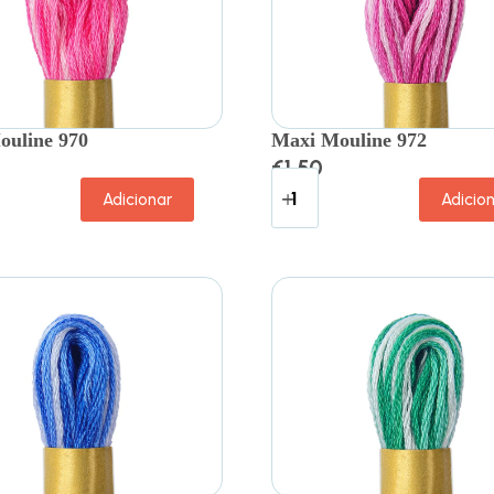
ouline 970
Maxi Mouline 972
€
1.50
Adicionar
Adicio