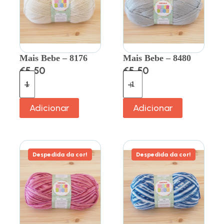
Mais Bebe – 8176
Mais Bebe – 8480
€
5.50
€
5.50
Adicionar
Adicionar
Despedida da cor!
Despedida da cor!