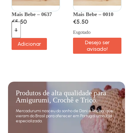
Mais Bebe – 0637
Mais Bebe – 0010
€
5.50
€
5.50
Esgotado
Desejo ser
Adicionar
avisado!
Produtos de alta qualidade para
Amigurumi, Crochê e Tricô.
Mercadurumi nasceu do sonho de Dani e Rapha, que
vieram do Brasil para oferecer em Portugal uma loja
especializada.