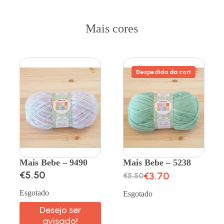
Mais cores
Despedida da cor!
Mais Bebe – 9490
Mais Bebe – 5238
€
5.50
€
3.70
€
5.50
Esgotado
Esgotado
Desejo ser
avisado!