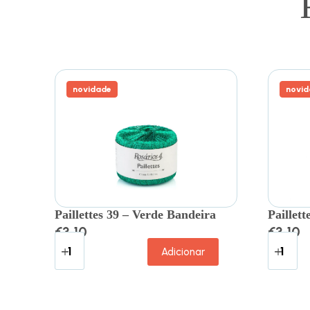
novidade
novid
Paillettes 39 – Verde Bandeira
Paillett
€
3.10
€
3.10
Adicionar