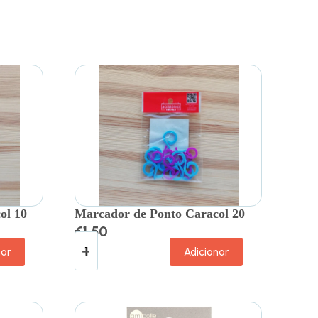
ol 10
Marcador de Ponto Caracol 20
€
1.50
nar
Adicionar