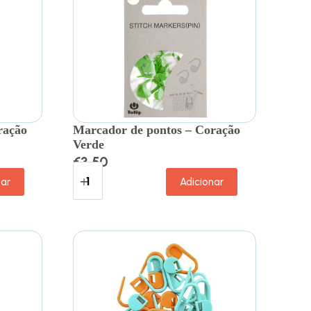
ração
Marcador de pontos – Coração
Verde
€
3.50
nar
Adicionar