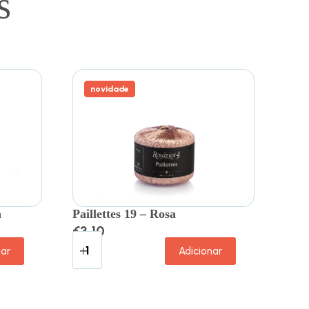
s
novidade
a
Paillettes 19 – Rosa
€
3.10
nar
Adicionar