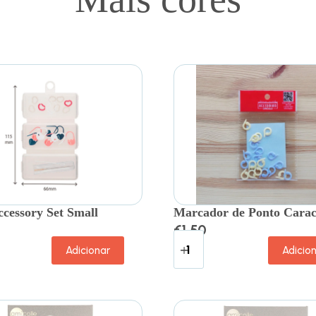
ccessory Set Small
Marcador de Ponto Carac
€
1.50
Adicionar
Adicio