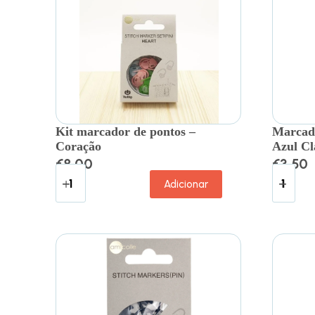
Kit marcador de pontos –
Marcado
Coração
Azul Cl
€
8.00
€
3.50
Adicionar