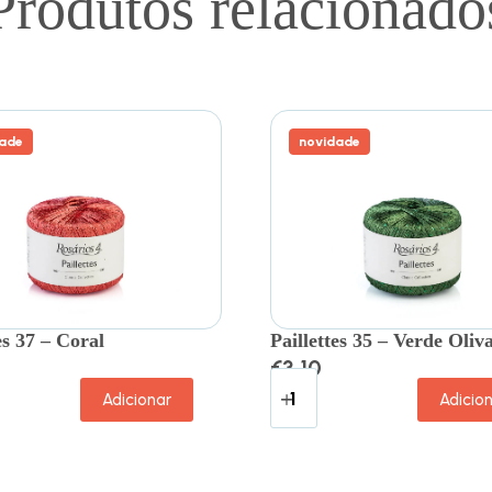
Produtos relacionado
ade
novidade
es 37 – Coral
Paillettes 35 – Verde Oliv
€
3.10
Adicionar
Adicio