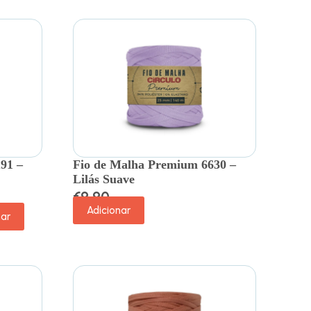
91 –
Fio de Malha Premium 6630 –
Lilás Suave
€
9.90
Adicionar
nar