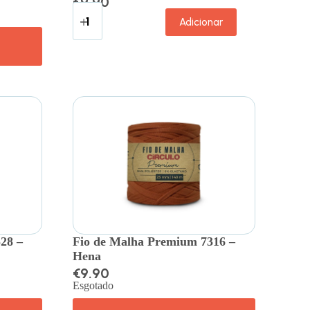
€
9.90
Adicionar
28 –
Fio de Malha Premium 7316 –
Hena
€
9.90
Esgotado