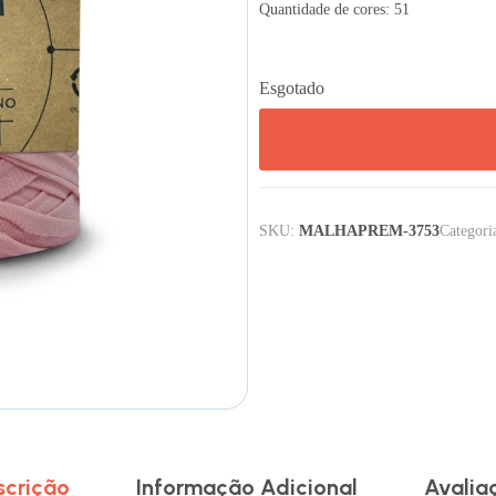
Quantidade de cores: 51
Esgotado
SKU:
MALHAPREM-3753
Categori
scrição
Informação Adicional
Avalia