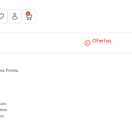
0
Ofertas
osa Poema
tano
00mm
0mm