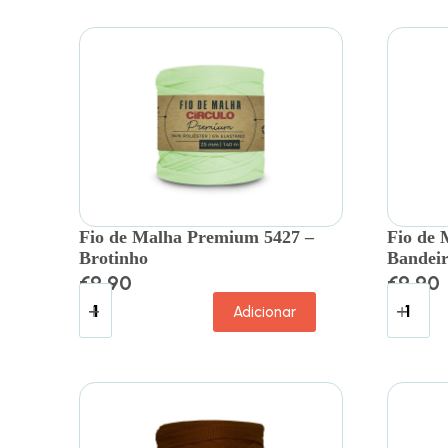
Fio de Malha Premium 5427 –
Fio de 
Brotinho
Bandei
€
9.90
€
9.90
Adicionar