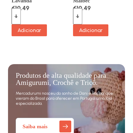
Lavanda
Malbec
€
10.49
€
10.49
Adicionar
Adicionar
Produtos de alta qualidade para
Amigurumi, Crochê e Tricô.
Mercadurumi nasceu do sonho de Dani e Rapha, que
vieram do Brasil para oferecer em Portugal uma loja
especializada.
Saiba mais