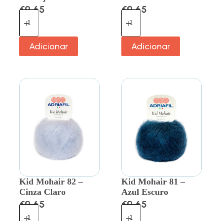
€
9.65
€
9.65
Adicionar
Adicionar
Kid Mohair 82 –
Kid Mohair 81 –
Cinza Claro
Azul Escuro
€
9.65
€
9.65