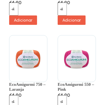
€
4.90
€
4.90
Adicionar
Adicionar
EcoAmigurmi 750 –
EcoAmigurmi 550 –
Laranja
Pink
€
4.90
€
4.90