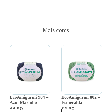
Mais cores
EcoAmigurmi 904 –
EcoAmigurmi 802 –
Azul Marinho
Esmeralda
€
4.90
€
4.90