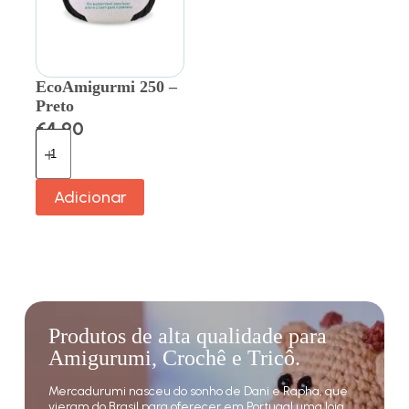
EcoAmigurmi 250 –
Preto
€
4.90
Adicionar
Produtos de alta qualidade para
Amigurumi, Crochê e Tricô.
Mercadurumi nasceu do sonho de Dani e Rapha, que
vieram do Brasil para oferecer em Portugal uma loja