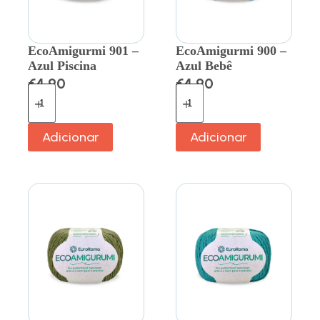
EcoAmigurmi 901 –
EcoAmigurmi 900 –
Azul Piscina
Azul Bebê
€
4.90
€
4.90
Adicionar
Adicionar