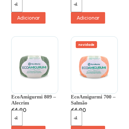
Adicionar
Adicionar
novidade
EcoAmigurmi 809 –
EcoAmigurmi 700 –
Alecrim
Salmão
€
4.90
€
4.90