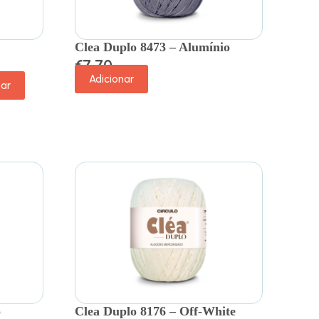
Clea Duplo 8473 – Alumínio
€
7.70
Adicionar
nar
o
Clea Duplo 8176 – Off-White