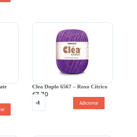
ate
Clea Duplo 6567 – Roxo Cítrico
€
7.70
Adicionar
nar