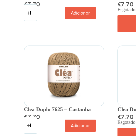
€
7.70
€
7.70
Esgotado
Adicionar
Clea Duplo 7625 – Castanha
Clea D
€
7.70
€
7.70
Esgotado
Adicionar