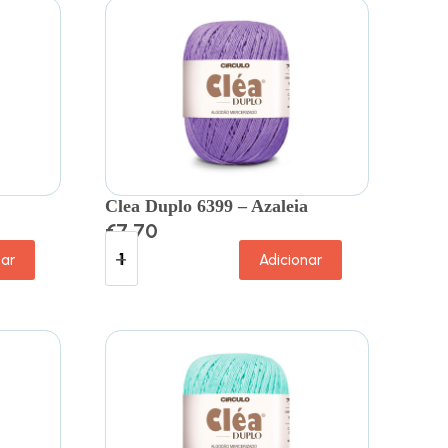
Clea Duplo 6399 – Azaleia
€
7.70
nar
Adicionar