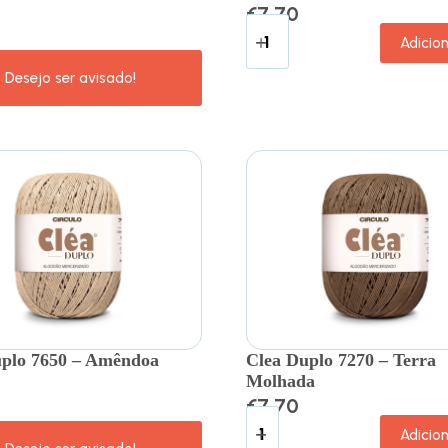
€
7.70
Adicio
uplo 7650 – Amêndoa
Clea Duplo 7270 – Terra
Molhada
€
7.70
Adicio