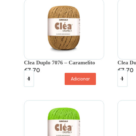
Clea Duplo 7076 – Caramelito
Clea Du
€
7.70
€
7.70
Adicionar