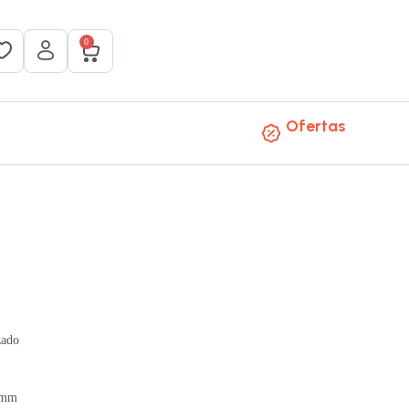
0
Ofertas
zado
0 mm