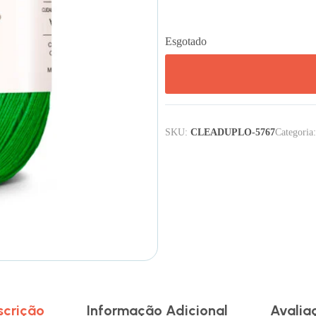
Esgotado
SKU:
CLEADUPLO-5767
Categoria
scrição
Informação Adicional
Avalia