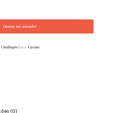
:
CléaDuplo
Marca:
Círculo
ções (0)