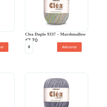
Clea Duplo 9337 – Marshmallow
€
7.70
nar
Adicionar