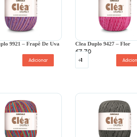
plo 9921 – Frapê De Uva
Clea Duplo 9427 – Flor
€
7.70
Adicionar
Adicio