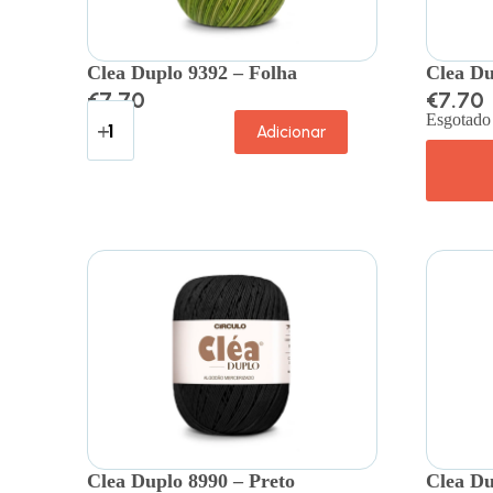
Clea Duplo 9392 – Folha
Clea D
€
7.70
€
7.70
Esgotado
Adicionar
Clea Duplo 8990 – Preto
Clea Du