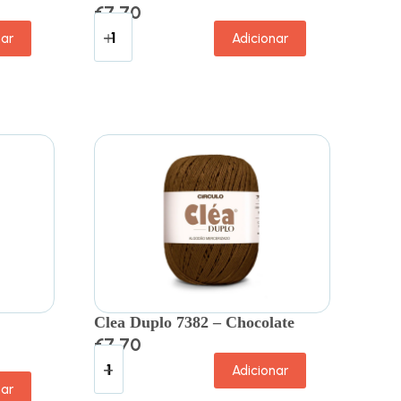
€
7.70
nar
Adicionar
Clea Duplo 7382 – Chocolate
€
7.70
Adicionar
nar