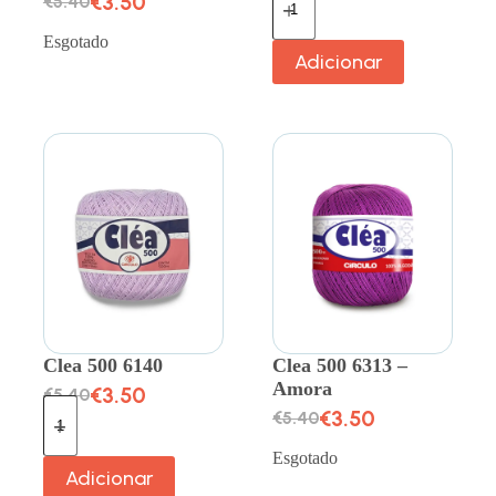
€
3.50
€
5.40
Esgotado
Adicionar
Clea 500 6140
Clea 500 6313 –
Amora
€
3.50
€
5.40
€
3.50
€
5.40
Esgotado
Adicionar