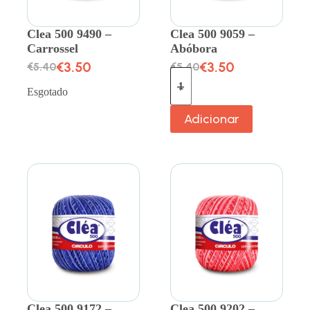
Clea 500 9490 –
Clea 500 9059 –
Carrossel
Abóbora
€
3.50
€
3.50
€
5.40
€
5.40
Esgotado
Adicionar
Clea 500 9172 –
Clea 500 9202 –