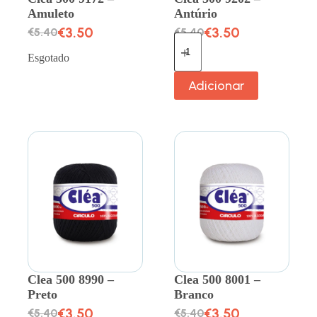
Amuleto
Antúrio
€
3.50
€
3.50
€
5.40
€
5.40
Esgotado
Adicionar
Clea 500 8990 –
Clea 500 8001 –
Preto
Branco
€
3.50
€
3.50
€
5.40
€
5.40