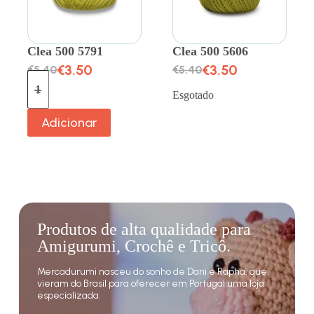
Clea 500 5791
Clea 500 5606
€
3.50
€
3.50
€
5.40
€
5.40
Esgotado
Adicionar
Produtos de alta qualidade para
Amigurumi, Crochê e Tricô.
Mercadurumi nasceu do sonho de Dani e Rapha, que
vieram do Brasil para oferecer em Portugal uma loja
especializada.