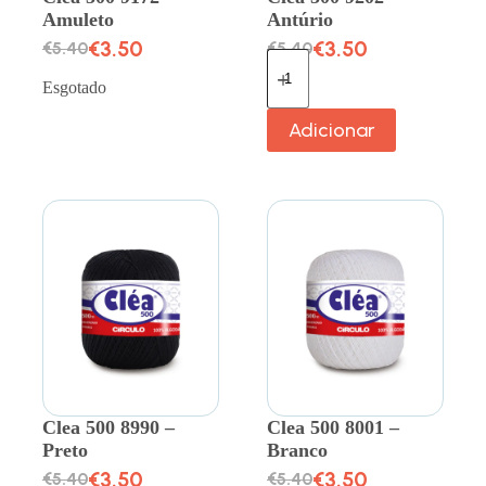
Amuleto
Antúrio
€
3.50
€
3.50
€
5.40
€
5.40
Esgotado
Adicionar
Clea 500 8990 –
Clea 500 8001 –
Preto
Branco
€
3.50
€
3.50
€
5.40
€
5.40