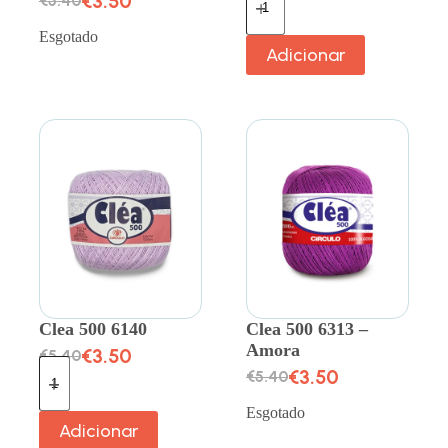
€
3.50
€
5.40
Esgotado
Adicionar
Clea 500 6140
Clea 500 6313 –
Amora
€
3.50
€
5.40
€
3.50
€
5.40
Esgotado
Adicionar