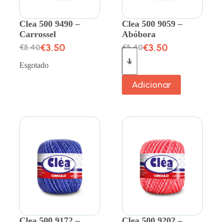
Clea 500 9490 –
Clea 500 9059 –
Carrossel
Abóbora
€
3.50
€
3.50
€
5.40
€
5.40
Esgotado
Adicionar
Clea 500 9172 –
Clea 500 9202 –