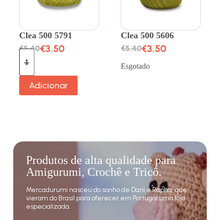
Clea 500 5791
Clea 500 5606
€
3.50
€
3.50
€
5.40
€
5.40
Esgotado
Adicionar
Produtos de alta qualidade para
Amigurumi, Crochê e Tricô.
Mercadurumi nasceu do sonho de Dani e Rapha, que
vieram do Brasil para oferecer em Portugal uma loja
especializada.