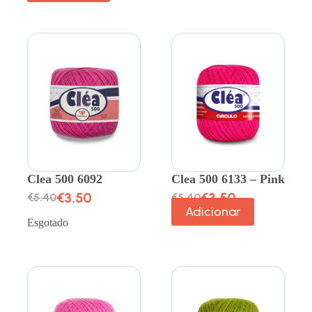
Clea 500 6092
Clea 500 6133 – Pink
€
3.50
€
3.50
€
5.40
€
5.40
Adicionar
Esgotado