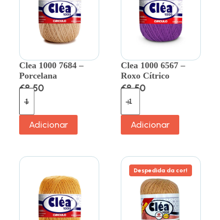
Clea 1000 7684 –
Clea 1000 6567 –
Porcelana
Roxo Cítrico
€
8.50
€
8.50
Adicionar
Adicionar
Despedida da cor!