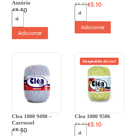
Antúrio
€
5.10
€
8.50
€
8.50
Adicionar
Adicionar
Despedida da cor!
Clea 1000 9490 –
Clea 1000 9506
Carrossel
€
5.10
€
8.50
€
8.50