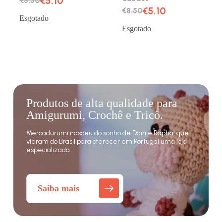
€
5.10
€
8.50
€
5.10
€
8.50
Esgotado
Esgotado
Produtos de alta qualidade para
Amigurumi, Crochê e Tricô.
Mercadurumi nasceu do sonho de Dani e Rapha, que
vieram do Brasil para oferecer em Portugal uma loja
especializada.
Saiba mais