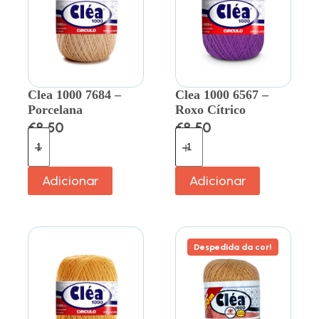
Clea 1000 7684 –
Clea 1000 6567 –
Porcelana
Roxo Cítrico
€
8.50
€
8.50
Adicionar
Adicionar
Despedida da cor!