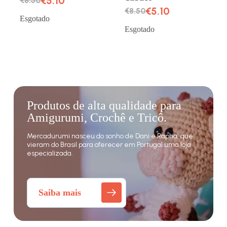
€
5.10
€
8.50
€
5.10
€
8.50
Esgotado
Esgotado
Produtos de alta qualidade para
Amigurumi, Crochê e Tricô.
Mercadurumi nasceu do sonho de Dani e Rapha, que
vieram do Brasil para oferecer em Portugal uma loja
especializada.
Saiba mais