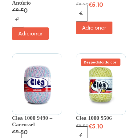
Antúrio
€
5.10
€
8.50
€
8.50
Adicionar
Adicionar
Despedida da cor!
Clea 1000 9490 –
Clea 1000 9506
Carrossel
€
5.10
€
8.50
€
8.50