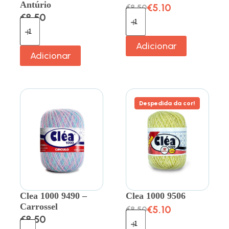
Antúrio
€
5.10
€
8.50
€
8.50
Adicionar
Adicionar
Despedida da cor!
Clea 1000 9490 –
Clea 1000 9506
Carrossel
€
5.10
€
8.50
€
8.50