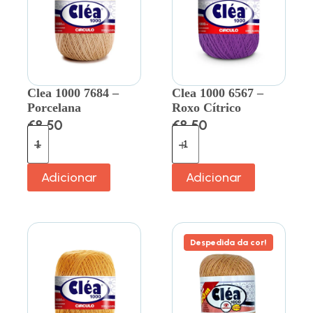
Clea 1000 7684 –
Clea 1000 6567 –
Porcelana
Roxo Cítrico
€
8.50
€
8.50
Adicionar
Adicionar
Despedida da cor!