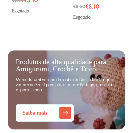
€
5.10
€
8.50
€
5.10
€
8.50
Esgotado
Esgotado
Produtos de alta qualidade para
Amigurumi, Crochê e Tricô.
Mercadurumi nasceu do sonho de Dani e Rapha, que
vieram do Brasil para oferecer em Portugal uma loja
especializada.
Saiba mais