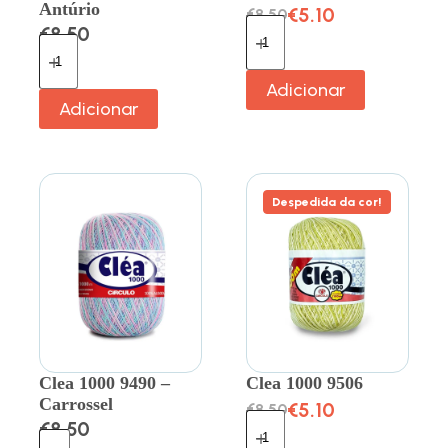
Antúrio
€
5.10
€
8.50
€
8.50
Adicionar
Adicionar
Despedida da cor!
Clea 1000 9490 –
Clea 1000 9506
Carrossel
€
5.10
€
8.50
€
8.50