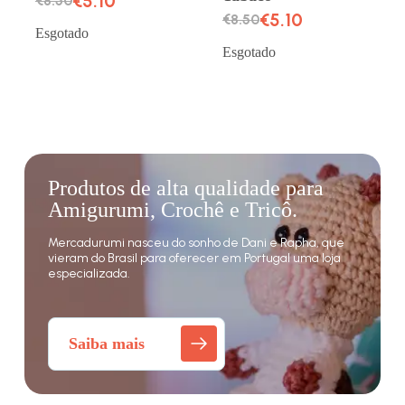
€
5.10
€
8.50
€
5.10
€
8.50
Esgotado
Esgotado
Produtos de alta qualidade para
Amigurumi, Crochê e Tricô.
Mercadurumi nasceu do sonho de Dani e Rapha, que
vieram do Brasil para oferecer em Portugal uma loja
especializada.
Saiba mais