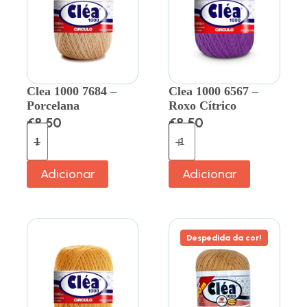
Clea 1000 7684 –
Clea 1000 6567 –
Porcelana
Roxo Cítrico
€
8.50
€
8.50
Adicionar
Adicionar
Despedida da cor!