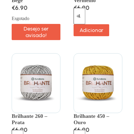
Bege
Vermelho
€
6.90
€
6.90
Esgotado
Desejo ser
Adicionar
avisado!
Brilhante 260 –
Brilhante 450 –
Prata
Ouro
€
6.90
€
6.90