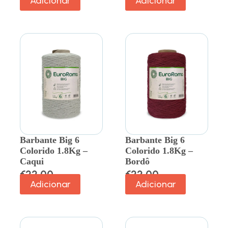
Adicionar
Adicionar
Barbante Big 6
Barbante Big 6
Colorido 1.8Kg –
Colorido 1.8Kg –
Caqui
Bordô
€
22.00
€
22.00
Adicionar
Adicionar