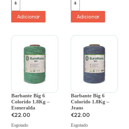
Adicionar
Adicionar
Barbante Big 6
Barbante Big 6
Colorido 1.8Kg –
Colorido 1.8Kg –
Esmeralda
Jeans
€
22.00
€
22.00
Esgotado
Esgotado