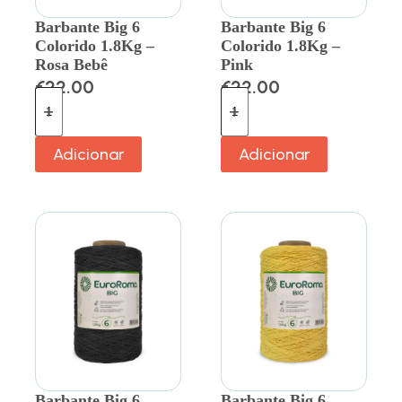
Barbante Big 6
Barbante Big 6
Colorido 1.8Kg –
Colorido 1.8Kg –
Rosa Bebê
Pink
€
22.00
€
22.00
Adicionar
Adicionar
Barbante Big 6
Barbante Big 6