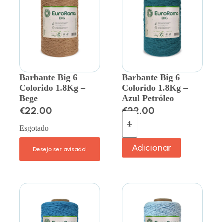
Barbante Big 6
Barbante Big 6
Colorido 1.8Kg –
Colorido 1.8Kg –
Bege
Azul Petróleo
€
22.00
€
22.00
Esgotado
Adicionar