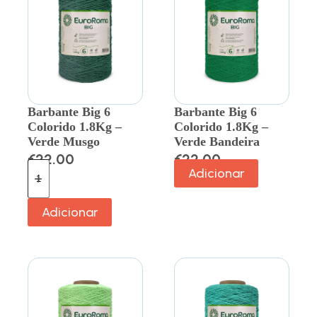
Barbante Big 6
Barbante Big 6
Colorido 1.8Kg –
Colorido 1.8Kg –
Verde Musgo
Verde Bandeira
€
22.00
€
22.00
Adicionar
Adicionar