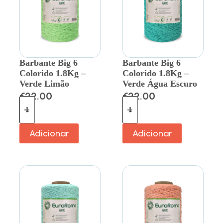
Barbante Big 6
Barbante Big 6
Colorido 1.8Kg –
Colorido 1.8Kg –
Verde Limão
Verde Água Escuro
€
22.00
€
22.00
Adicionar
Adicionar