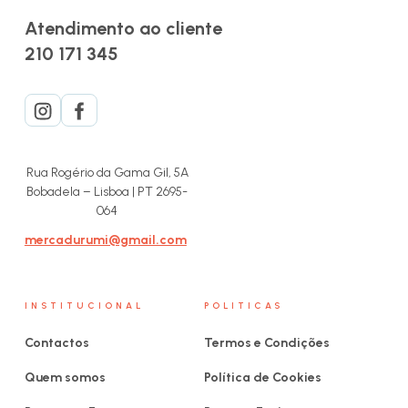
Atendimento ao cliente
210 171 345
Rua Rogério da Gama Gil, 5A
Bobadela – Lisboa | PT 2695-
064
mercadurumi@gmail.com
INSTITUCIONAL
POLITICAS
Contactos
Termos e Condições
Quem somos
Política de Cookies