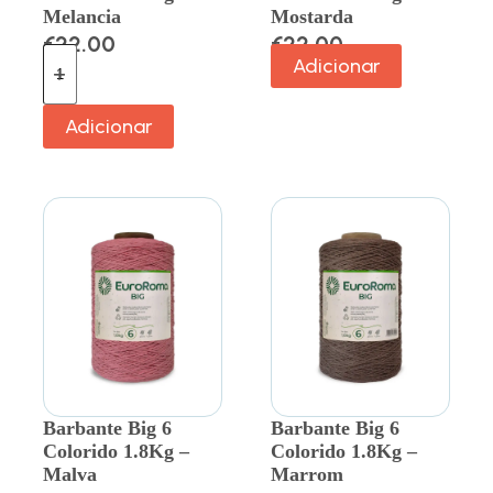
Melancia
Mostarda
€
22.00
€
22.00
Adicionar
Adicionar
Barbante Big 6
Barbante Big 6
Colorido 1.8Kg –
Colorido 1.8Kg –
Malva
Marrom