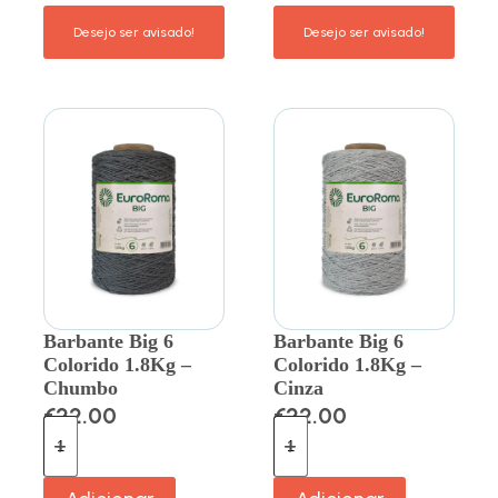
Barbante Big 6
Barbante Big 6
Colorido 1.8Kg –
Colorido 1.8Kg –
Chumbo
Cinza
€
22.00
€
22.00