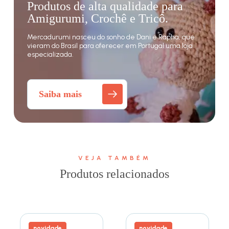
Produtos de alta qualidade para
Amigurumi, Crochê e Tricô.
Mercadurumi nasceu do sonho de Dani e Rapha, que
vieram do Brasil para oferecer em Portugal uma loja
especializada.
Saiba mais
VEJA TAMBÉM
Produtos relacionados
novidade
novidade