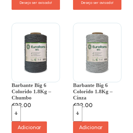
Barbante Big 6
Barbante Big 6
Colorido 1.8Kg –
Colorido 1.8Kg –
Chumbo
Cinza
€
22.00
€
22.00
Adicionar
Adicionar