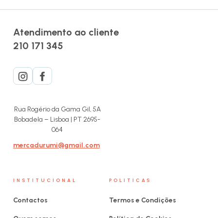
Atendimento ao cliente
210 171 345
Rua Rogério da Gama Gil, 5A
Bobadela – Lisboa | PT 2695-
064
mercadurumi@gmail.com
INSTITUCIONAL
POLITICAS
Contactos
Termos e Condições