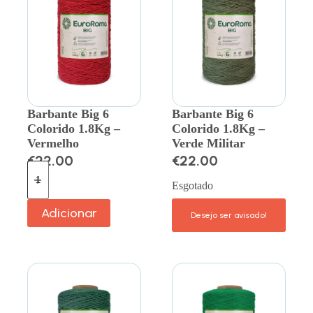
Barbante Big 6
Barbante Big 6
Colorido 1.8Kg –
Colorido 1.8Kg –
Vermelho
Verde Militar
€
22.00
€
22.00
Esgotado
Adicionar