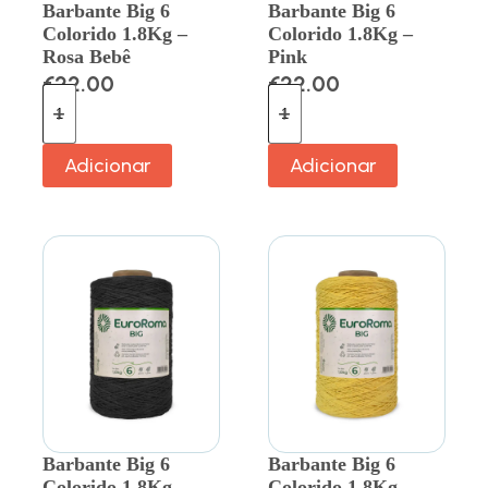
Barbante Big 6
Barbante Big 6
Colorido 1.8Kg –
Colorido 1.8Kg –
Rosa Bebê
Pink
€
22.00
€
22.00
Adicionar
Adicionar
Barbante Big 6
Barbante Big 6
Colorido 1.8Kg –
Colorido 1.8Kg –