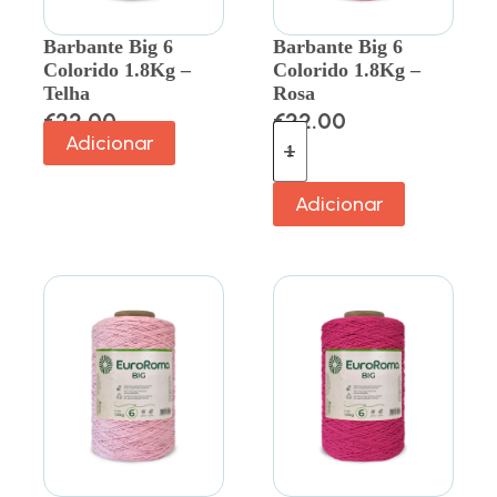
Barbante Big 6
Barbante Big 6
Colorido 1.8Kg –
Colorido 1.8Kg –
Telha
Rosa
€
22.00
€
22.00
Adicionar
Adicionar