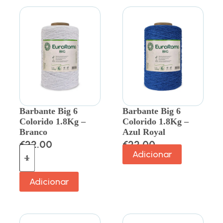
Barbante Big 6
Barbante Big 6
Colorido 1.8Kg –
Colorido 1.8Kg –
Branco
Azul Royal
€
22.00
€
22.00
Adicionar
Adicionar