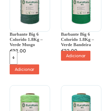
Barbante Big 6
Barbante Big 6
Colorido 1.8Kg –
Colorido 1.8Kg –
Verde Musgo
Verde Bandeira
€
22.00
€
22.00
Adicionar
Adicionar