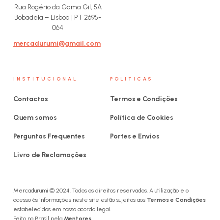
Rua Rogério da Gama Gil, 5A
Bobadela – Lisboa | PT 2695-
064
mercadurumi@gmail.com
INSTITUCIONAL
POLITICAS
Contactos
Termos e Condições
Quem somos
Política de Cookies
Perguntas Frequentes
Portes e Envios
Livro de Reclamações
Mercadurumi © 2024. Todos os direitos reservados. A utilização e o
acesso às informações neste site estão sujeitos aos
Termos e Condições
estabelecidos em nosso acordo legal.
Feito no Brasil pela
Mentores