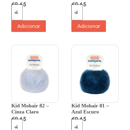
€
9.65
€
9.65
Adicionar
Adicionar
Kid Mohair 82 –
Kid Mohair 81 –
Cinza Claro
Azul Escuro
€
9.65
€
9.65