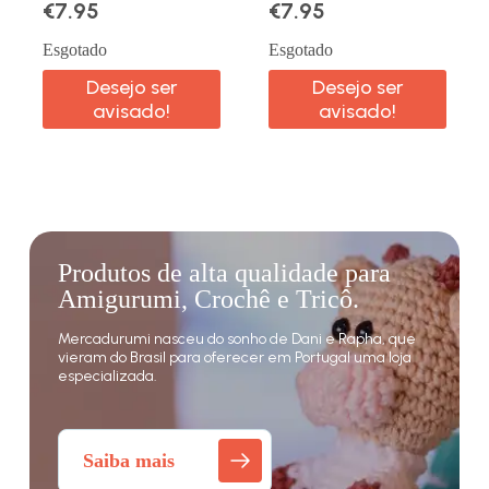
€
7.95
€
7.95
Esgotado
Esgotado
Desejo ser
Desejo ser
avisado!
avisado!
Produtos de alta qualidade para
Amigurumi, Crochê e Tricô.
Mercadurumi nasceu do sonho de Dani e Rapha, que
vieram do Brasil para oferecer em Portugal uma loja
especializada.
Saiba mais