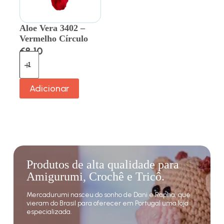
Aloe Vera 3402 –
Vermelho Círculo
€
8.10
Adicionar
Produtos de alta qualidade para
Amigurumi, Crochê e Tricô.
Mercadurumi nasceu do sonho de Dani e Rapha, que
vieram do Brasil para oferecer em Portugal uma loja
especializada.