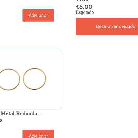
0
€
6.00
Esgotado
Adicionar
 Metal Redonda –
o
Adicionar