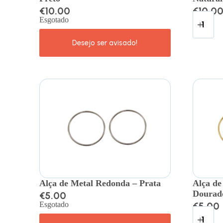
€
10.00
€
10.0
Esgotado
Alça de Metal Redonda – Prata
Alça de
Dourad
€
5.00
Esgotado
€
5.00