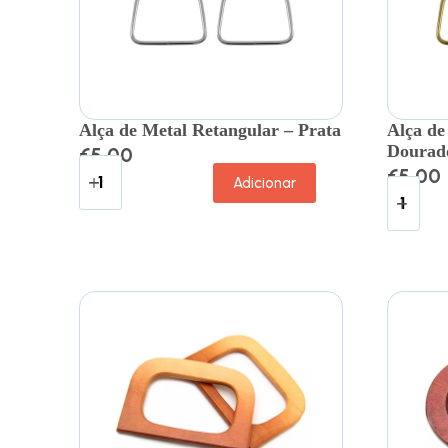
Alça de Metal Retangular – Prata
Alça de
Dourad
€
5.00
€
5.00
Adicionar