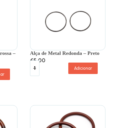
rossa –
Alça de Metal Redonda – Preto
€
5.00
Adicionar
nar