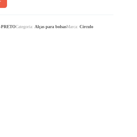
r
-PRETO
Categoria:
Alças para bolsas
Marca:
Círculo