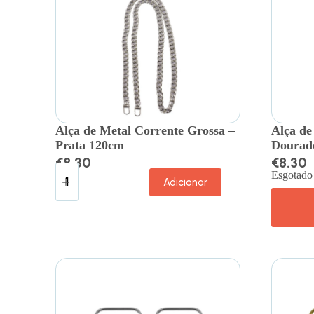
Alça de Metal Corrente Grossa –
Alça de
Prata 120cm
Dourad
€
8.30
€
8.30
Esgotado
Adicionar