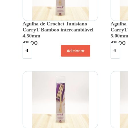
Agulha de Crochet Tunisiano
Agulha 
CarryT Bamboo intercambiável
CarryT
4.50mm
5.00m
€
8.00
€
8.00
Adicionar