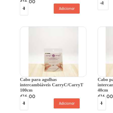
€
16.00
Adicionar
Cabo para agulhas
Cabo pa
intercambiáveis CarryC/CarryT
interca
100cm
40cm
€
16.00
€
16.00
Adicionar