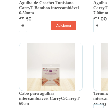
Agulha de Crochet Tunisiano
Agulha 
CarryT Bamboo intercambiável
CarryT
6.50mm
7.00m
€
9.50
€
11.00
Adicionar
Cabo para agulhas
Termina
intercambiáveis CarryC/CarryT
interca
60cm
€
8.00