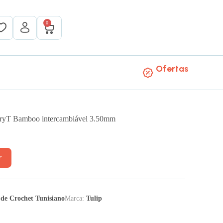
0
Ofertas
rryT Bamboo intercambiável 3.50mm
r
de Crochet Tunisiano
Marca:
Tulip