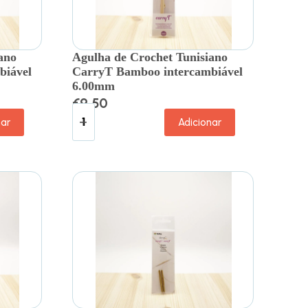
ano
Agulha de Crochet Tunisiano
biável
CarryT Bamboo intercambiável
6.00mm
€
9.50
nar
Adicionar