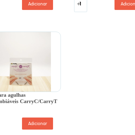
Adicionar
Adicio
ra agulhas
mbiáveis CarryC/CarryT
Adicionar