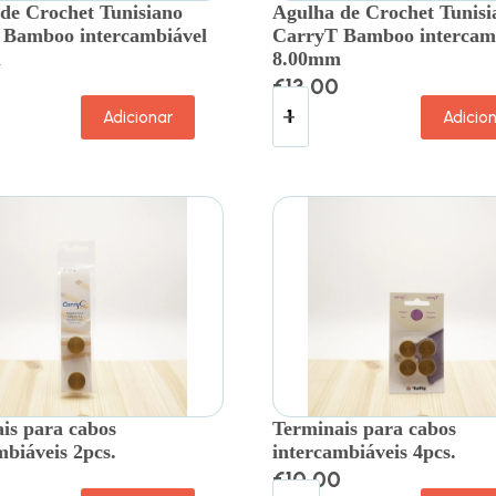
de Crochet Tunisiano
Agulha de Crochet Tunisi
 Bamboo intercambiável
CarryT Bamboo intercam
m
8.00mm
€
13.00
Adicionar
Adicio
is para cabos
Terminais para cabos
mbiáveis 2pcs.
intercambiáveis 4pcs.
€
10.00