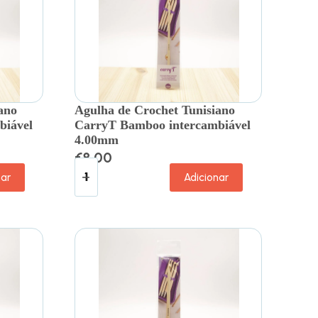
ano
Agulha de Crochet Tunisiano
biável
CarryT Bamboo intercambiável
4.00mm
€
8.00
nar
Adicionar