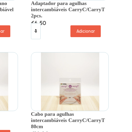
ano
Adaptador para agulhas
biável
intercambiáveis CarryC/CarryT
2pcs.
€
6.50
nar
Adicionar
Cabo para agulhas
intercambiáveis CarryC/CarryT
80cm