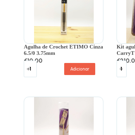
Agulha de Crochet ETIMO Cinza
Kit agu
6.5/0 3.75mm
CarryT
€
10.00
€
210.
Adicionar