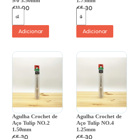
9/0 5.50mm
1.75mm
€
11.00
€
5.30
Adicionar
Adicionar
Agulha Crochet de
Agulha Crochet de
Aço Tulip NO.2
Aço Tulip NO.4
1.50mm
1.25mm
€
5.30
€
5.30