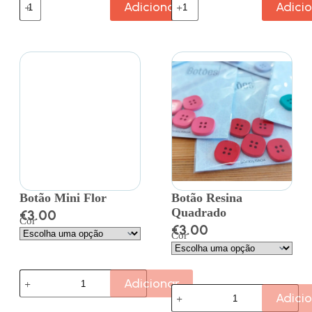
Adicionar
Adici
Botão Mini Flor
Botão Resina
Quadrado
€
3.00
Cor
€
3.00
Cor
Adicionar
Adici