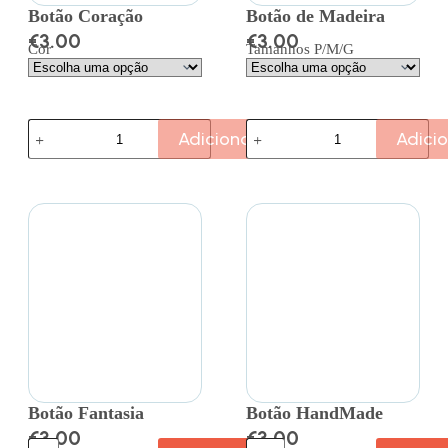
Botão Coração
Botão de Madeira
€
3.00
€
3.00
Cor
Tamanhos P/M/G
Adicionar
Adici
Botão Fantasia
Botão HandMade
€
3.00
€
3.00