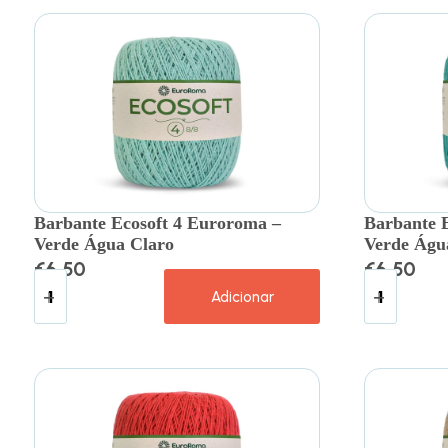
Barbante Ecosoft 4 Euroroma –
Barbante 
Verde Água Claro
Verde Águ
€
6.50
€
6.50
Adicionar