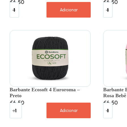
€
6.50
€
6.50
Adicionar
Barbante Ecosoft 4 Euroroma –
Barbante 
Preto
Rosa Bebê
€
6.50
€
6.50
Adicionar