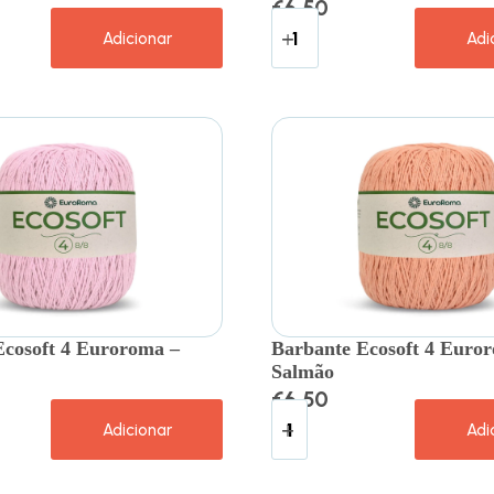
€
6.50
Adicionar
Adi
Ecosoft 4 Euroroma –
Barbante Ecosoft 4 Euro
Salmão
€
6.50
Adicionar
Adi