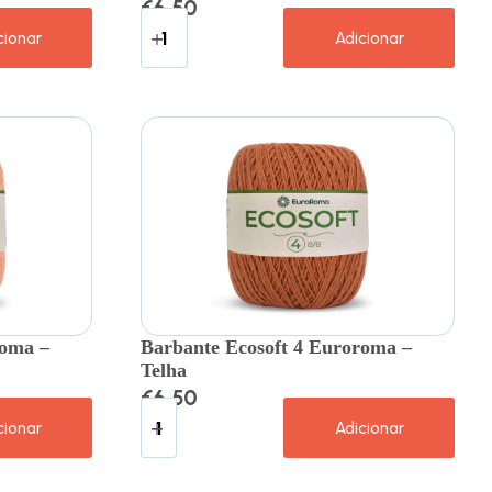
€
6.50
cionar
Adicionar
roma –
Barbante Ecosoft 4 Euroroma –
Telha
€
6.50
cionar
Adicionar