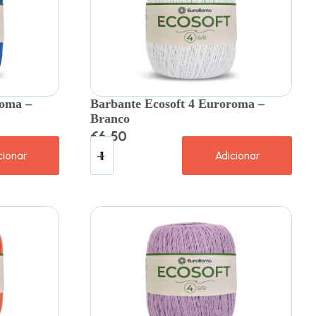
roma –
Barbante Ecosoft 4 Euroroma –
Branco
€
6.50
cionar
Adicionar