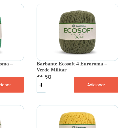
roma –
Barbante Ecosoft 4 Euroroma –
Verde Militar
€
6.50
cionar
Adicionar