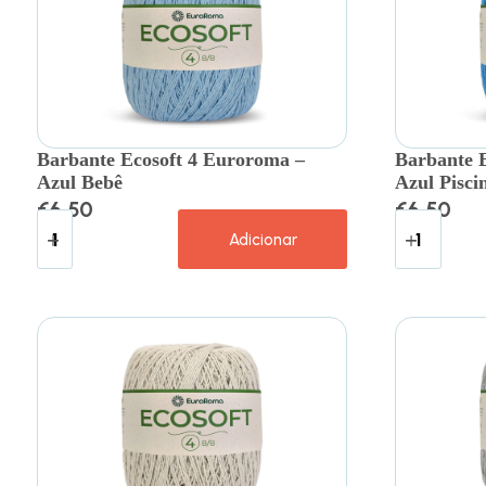
Barbante Ecosoft 4 Euroroma –
Barbante 
Azul Bebê
Azul Pisci
€
6.50
€
6.50
Adicionar