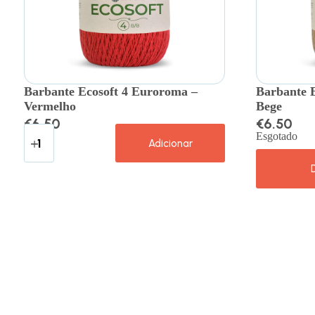
Barbante Ecosoft 4 Euroroma –
Barbante 
Vermelho
Bege
€
6.50
€
6.50
Esgotado
Adicionar