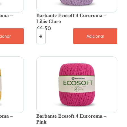
roma –
Barbante Ecosoft 4 Euroroma –
Lilás Claro
€
6.50
cionar
Adicionar
roma –
Barbante Ecosoft 4 Euroroma –
Pink